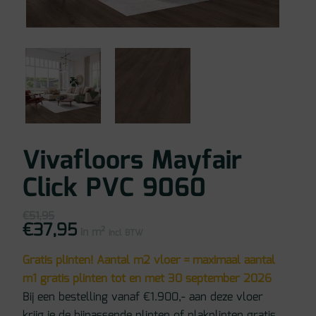
Vivafloors Mayfair
Click PVC 9060
€
51,95
€
37,95
Oorspronkelijke
Huidige
in m²
prijs
prijs
incl BTW
was:
is:
€51,95.
€37,95.
Gratis plinten! Aantal m2 vloer = maximaal aantal
m1 gratis plinten tot en met 30 september 2026
Bij een bestelling vanaf €1.900,- aan deze vloer
krijg je de bijpassende plinten of plakplinten gratis.