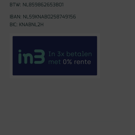
BTW: NL859862653B01
IBAN: NL59KNAB0258749156
BIC: KNABNL2H