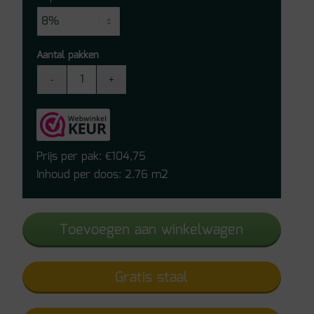
Aantal pakken
Vivafloors
Mayfair
Click
PVC
9060
Prijs per pak:
104,75
€
aantal
Inhoud per doos: 2.76 m2
Toevoegen aan winkelwagen
Gratis staal