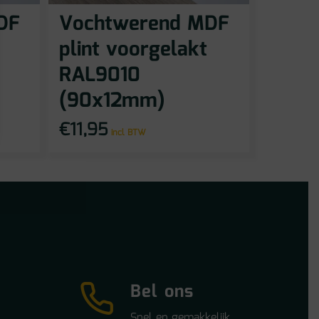
DF
Vochtwerend MDF
plint voorgelakt
RAL9010
(90x12mm)
€
11,95
incl BTW
Bel ons
Snel en gemakkelijk