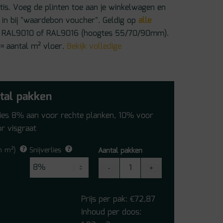
atis. Voeg de plinten toe aan je winkelwagen en
in bij "waardebon voucher". Geldig op
alle
 in RAL9010 of RAL9016 (hoogtes 55/70/90mm).
 = aantal m² vloer.
Bekijk volledige
tal pakken
lies 8% aan voor rechte planken, 10% voor
r visgraat
n m²)
Snijverlies
Aantal pakken
Vivafloors
Sauerland
Eiken
Prijs per pak:
72,87
€
Click
Inhoud per doos:
PVC