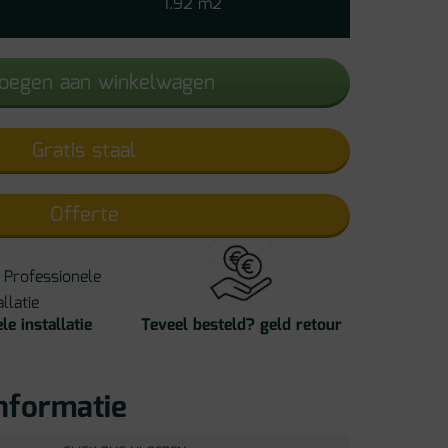
1.92 m2
3520
aantal
oegen aan winkelwagen
Gratis staal
Offerte
le installatie
Teveel besteld? geld retour
nformatie