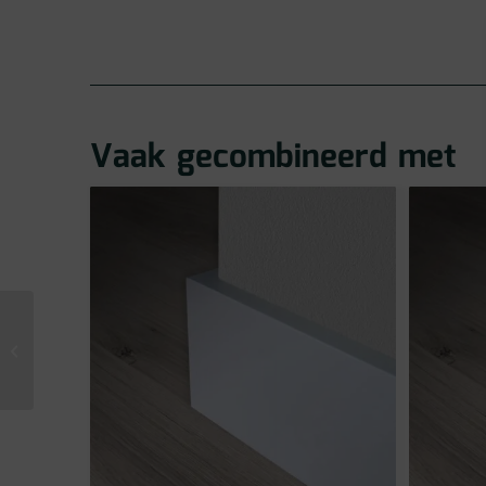
Vaak gecombineerd met
Vivafloors Sauerland
Eiken Click PVC 3510