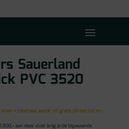
ors Sauerland
lick PVC 3520
 vloer = maximaal aantal m1 gratis plinten tot en
1.900,- aan deze vloer krijg je de bijpassende