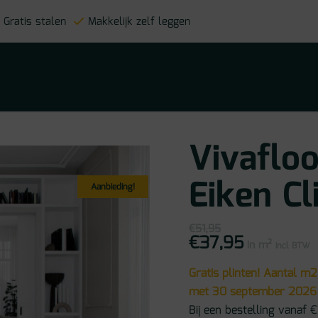
Gratis stalen
Makkelijk zelf leggen
Vivaflo
Eiken C
Aanbieding!
€
51,95
€
37,95
Oorspronkelijke
Huidige
in m²
prijs
prijs
incl BTW
was:
is:
€51,95.
€37,95.
Gratis plinten! Aantal m2
met 30 september 2026
Bij een bestelling vanaf €