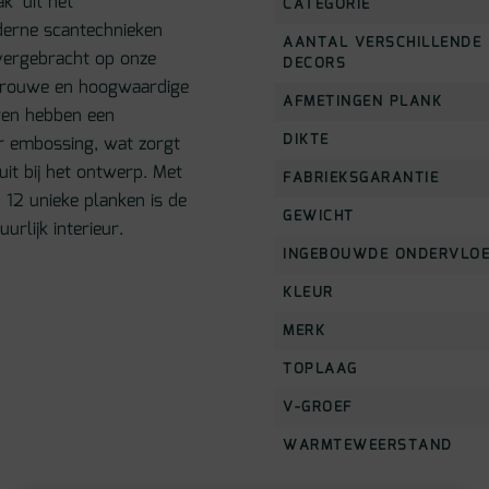
k’ uit het
CATEGORIE
derne scantechnieken
AANTAL VERSCHILLENDE
vergebracht op onze
DECORS
etrouwe en hoogwaardige
AFMETINGEN PLANK
eren hebben een
DIKTE
er embossing, wat zorgt
it bij het ontwerp. Met
FABRIEKSGARANTIE
n 12 unieke planken is de
GEWICHT
urlijk interieur.
INGEBOUWDE ONDERVLO
KLEUR
MERK
TOPLAAG
V-GROEF
WARMTEWEERSTAND