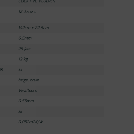
CLICK PVC VLOEREN
12 decors
142cm x 22,5cm
6,5mm
25 jaar
12 kg
ER
Ja
beige
,
bruin
Vivafloors
0.55mm
Ja
0,052m2K/W