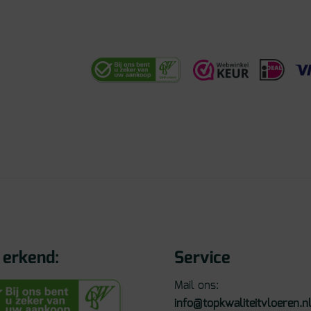
erkend:
Service
Mail ons:
info@topkwaliteitvloeren.n