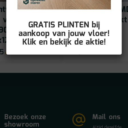
htwerend MDF
Vochtwerend M
t voorgelakt
plint voorgelakt
GRATIS PLINTEN bij
9016
RAL9016
aankoop van jouw vloer!
x12mm)
(90x15mm)
Klik en bekijk de aktie!
95
€
12,95
incl BTW
incl BTW
Bezoek onze
Mail ons
showroom
Altijd dezelfde