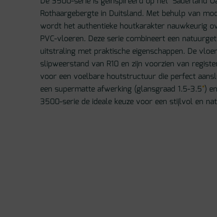
De 3500-serie is geïnspireerd op het ‘Sauerland Oa
Rothaargebergte in Duitsland. Met behulp van mo
wordt het authentieke houtkarakter nauwkeurig o
PVC-vloeren. Deze serie combineert een natuurg
uitstraling met praktische eigenschappen. De vlo
slipweerstand van R10 en zijn voorzien van regist
voor een voelbare houtstructuur die perfect aanslu
een supermatte afwerking (glansgraad 1.5-3.5
°
) e
3500-serie de ideale keuze voor een stijlvol en natu