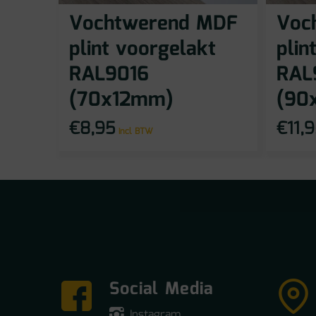
Vochtwerend MDF
Voc
plint voorgelakt
plin
RAL9016
RAL
(70x12mm)
(90
€
8,95
€
11,
incl BTW
Social Media
Instagram