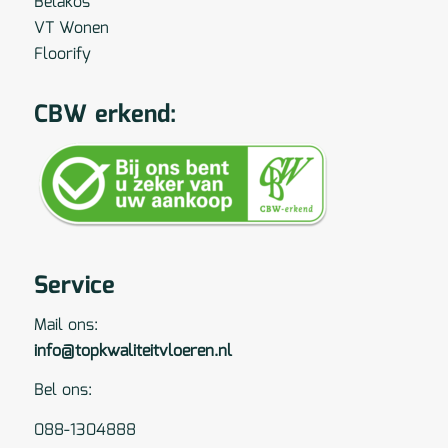
Belakos
VT Wonen
Floorify
CBW erkend:
Service
Mail ons:
info@topkwaliteitvloeren.nl
Bel ons:
088-1304888