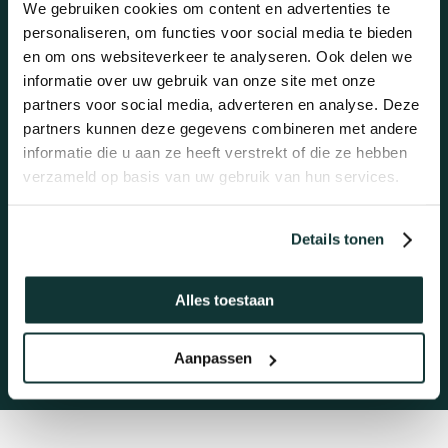
We gebruiken cookies om content en advertenties te
personaliseren, om functies voor social media te bieden
en om ons websiteverkeer te analyseren. Ook delen we
informatie over uw gebruik van onze site met onze
partners voor social media, adverteren en analyse. Deze
Bel ons
partners kunnen deze gegevens combineren met andere
Snel en gemakkelijk advies.
informatie die u aan ze heeft verstrekt of die ze hebben
verzameld op basis van uw gebruik van hun services.
Maandag t/m vrijdag 09:00 – 17:00
Bel 088-1304888
Details tonen
Alles toestaan
Aanpassen