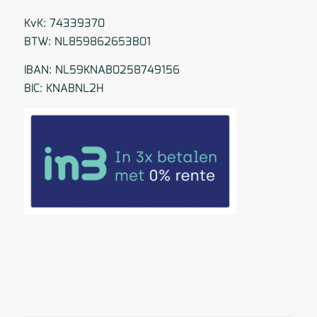
KvK: 74339370
BTW: NL859862653B01
IBAN: NL59KNAB0258749156
BIC: KNABNL2H