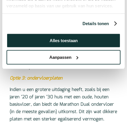
Optie 2: De vloer van uw keuze heeft nog geen
verzameld op basis van uw gebruik van hun services.
ingebouwde ondervloer: kies een folie ondervloer
van dezelfde fabrikant
Details tonen
(Bij een vlakke zandcement dekvloer/ anhydriet
vloer, betonnen vloer, en zelfs op een
Alles toestaan
plavuizen/tegelvloer
zonder oneffenheden dieper
dan 2mm en breder dan 5mm
kunt u volstaan met
Aanpassen
een losse basis ondervloer folie van dezelfde
fabrikant.)
Optie 3: ondervloerplaten
Indien u een grotere uitdaging heeft, zoals bij een
jaren ’20 of jaren ’30 huis met een oude, houten
basisvloer, dan biedt de Marathon Dual ondervloer
(in de meeste gevallen) uitkomst. Dit zijn wat dikkere
platen met een sterker egaliserend vermogen.