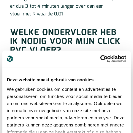
er dus 3 tot 4 minuten langer over dan een
vloer met R waarde 0,01
WELKE ONDERVLOER HEB
IK NODIG VOOR MIJN CLICK
PVC VLOER?
Afhankelijk van de staat van uw huidige basisvloer,
kunt u bepalen wat voor ondervloer u eventueel
Deze website maakt gebruik van cookies
nodig heeft.
We gebruiken cookies om content en advertenties te
personaliseren, om functies voor social media te bieden
(De meeste vloeren in ons assortiment hebben
en om ons websiteverkeer te analyseren. Ook delen we
reeds een geïntegreerde ondervloer!)
informatie over uw gebruik van onze site met onze
Optie 1: De vloer van uw keuze heeft al een
partners voor social media, adverteren en analyse. Deze
partners kunnen deze gegevens combineren met andere
ingebouwde ondervloer
informatie die u aan ze heeft verstrekt of die ze hebben