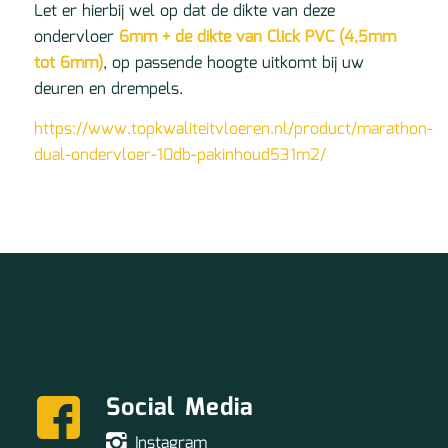
Let er hierbij wel op dat de dikte van deze
ondervloer
6mm + de dikte van Click PVC (4,5mm
tot 6mm)
, op passende hoogte uitkomt bij uw
deuren en drempels.
https://www.topkwaliteitvloeren.nl/product/marathon-
dual-ondervloer-10db-pakinhoud531m2/
Social Media
Instagram