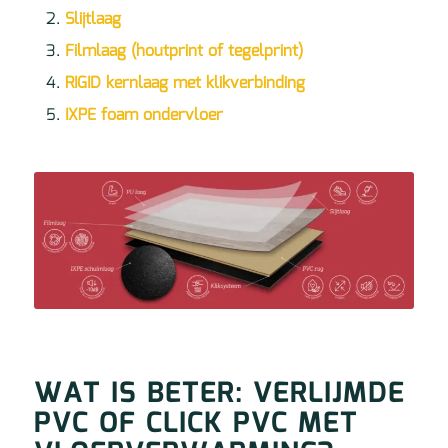
Slijtlaag
Filmlaag (houtprint of tegelprint)
RIGID kernlaag met klikverbinding
IXPE foam ondervloer
WAT IS BETER: VERLIJMDE
PVC OF CLICK PVC MET